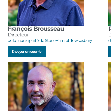
François Brousseau
Directeur
D
de la municipalité de StoneHam-et-Tewkesbury
d
Envoyer un courriel