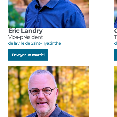
Éric Landry
Vice-président
T
de la ville de Saint-Hyacinthe
d
Envoyer un courriel