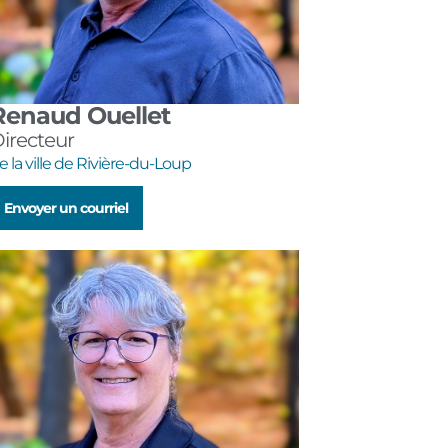
Renaud Ouellet
irecteur
e la ville de Rivière-du-Loup
Envoyer un courriel