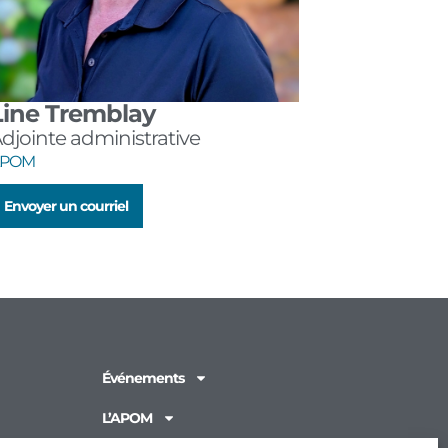
Line Tremblay
djointe administrative
APOM
Envoyer un courriel
Événements
L’APOM