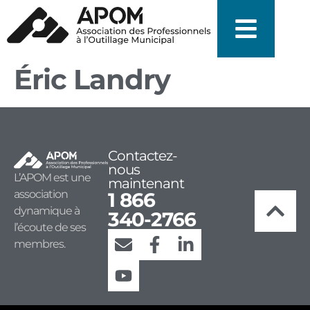
Éric Landry
Contactez-
nous
L’APOM est une
maintenant
association
1 866
dynamique à
340-2766
l’écoute de ses
membres.