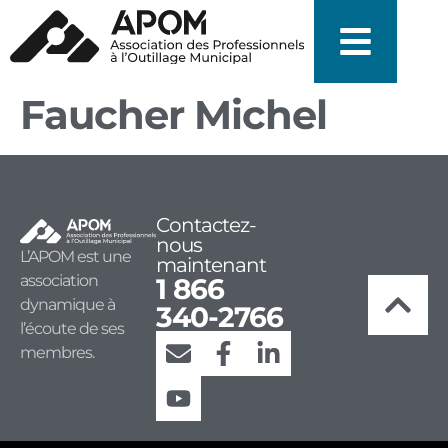
Faucher Michel
Contactez-
nous
L’APOM est une
maintenant
association
1 866
dynamique à
340-2766
l’écoute de ses
membres.