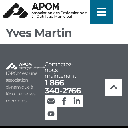
Yves Martin
Contactez-
nous
L’APOM est une
maintenant
association
1 866
dynamique à
340-2766
l’écoute de ses
membres.