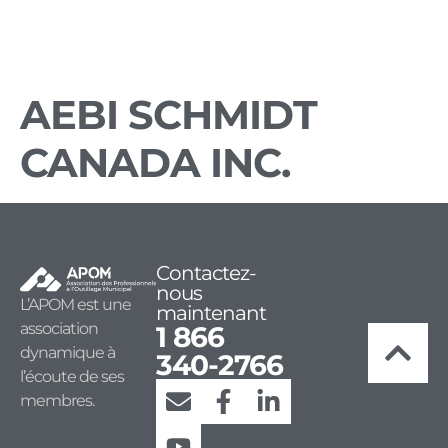
AEBI SCHMIDT
CANADA INC.
Contactez-
nous
L’APOM est une
maintenant
association
1 866
dynamique à
340-2766
l’écoute de ses
membres.