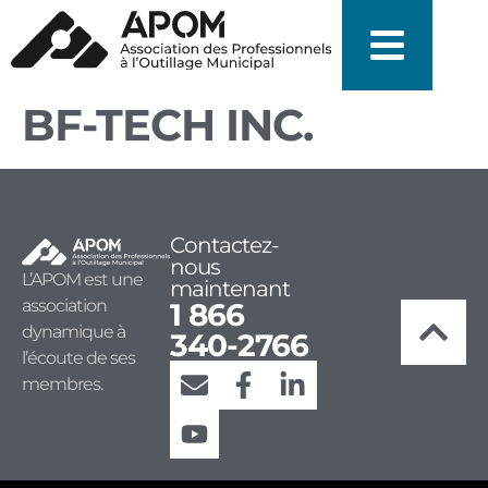
BF-TECH INC.
Contactez-
nous
L’APOM est une
maintenant
association
1 866
dynamique à
340-2766
l’écoute de ses
membres.