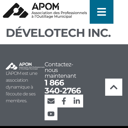
DÉVELOTECH INC.
Contactez-
nous
L’APOM est une
maintenant
association
1 866
dynamique à
340-2766
l’écoute de ses
membres.