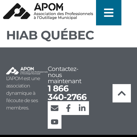
HIAB QUÉBEC
Contactez-
nous
L’APOM est une
maintenant
association
1 866
dynamique à
340-2766
l’écoute de ses
membres.