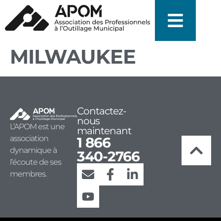
MILWAUKEE
Contactez-
nous
L’APOM est une
maintenant
association
1 866
dynamique à
340-2766
l’écoute de ses
membres.