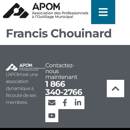
Francis Chouinard
Contactez-
nous
L’APOM est une
maintenant
association
1 866
dynamique à
340-2766
l’écoute de ses
membres.