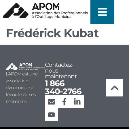
Frédérick Kubat
Contactez-
nous
L’APOM est une
maintenant
association
1 866
dynamique à
340-2766
l’écoute de ses
membres.