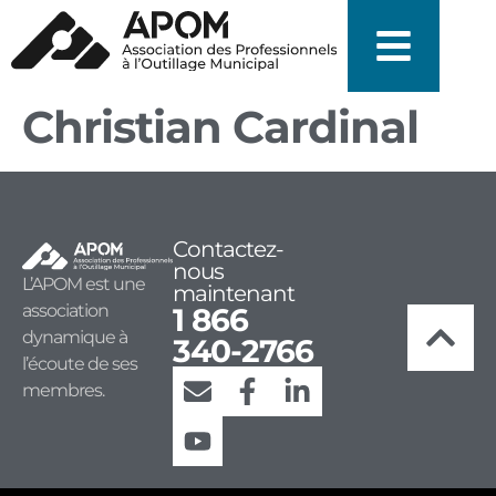
Christian Cardinal
Contactez-
nous
L’APOM est une
maintenant
association
1 866
dynamique à
340-2766
l’écoute de ses
membres.