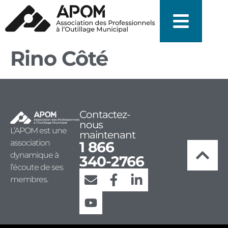
Rino Côté
Contactez-
nous
L’APOM est une
maintenant
association
1 866
dynamique à
340-2766
l’écoute de ses
membres.