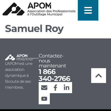
Samuel Roy
Contactez-
nous
L’APOM est une
maintenant
association
1 866
dynamique à
340-2766
l’écoute de ses
membres.