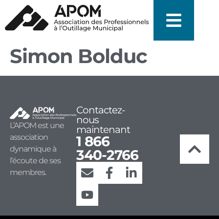
Simon Bolduc
Contactez-
nous
L’APOM est une
maintenant
association
1 866
dynamique à
340-2766
l’écoute de ses
membres.